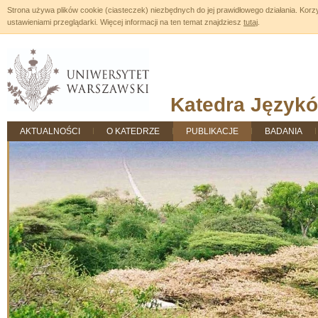
Strona używa plików cookie (ciasteczek) niezbędnych do jej prawidłowego działania. Kor
ustawieniami przeglądarki. Więcej informacji na ten temat znajdziesz
tutaj
.
Katedra Język
AKTUALNOŚCI
O KATEDRZE
PUBLIKACJE
BADANIA