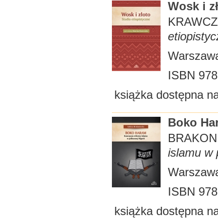
Wosk i z
KRAWCZ
etiopisty
Warszawa
ISBN 978
książka dostępna n
Boko Ha
BRAKON
islamu w 
Warszawa
ISBN 978
książka dostępna n