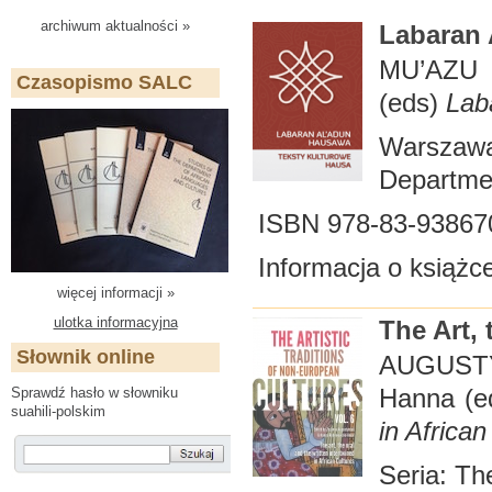
archiwum aktualności »
Labaran
MU’AZU 
Czasopismo SALC
(eds)
Lab
Warszawa
Departmen
ISBN 978-83-93867
Informacja o książc
więcej informacji »
ulotka informacyjna
The Art, 
Słownik online
AUGUST
Hanna (e
Sprawdź hasło w słowniku
suahili-polskim
in African
Seria: The